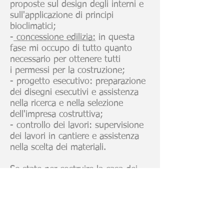
proposte sul design degli interni e
sull'applicazione di principi
bioclimatici;
-
concessione edilizia:
in questa
fase mi occupo di tutto quanto
necessario per ottenere tutti
i permessi per la costruzione;
- progetto esecutivo: preparazione
dei disegni esecutivi e assistenza
nella ricerca e nella selezione
dell'impresa costruttiva;
- controllo dei lavori: supervisione
dei lavori in cantiere e assistenza
nella scelta dei materiali.
Se state per costruire la casa dei
vostri sogni saro' felice di assistervi
in tutto il processo fino ai dettagli
piu' piccoli.
Per maggiori informazioni e per