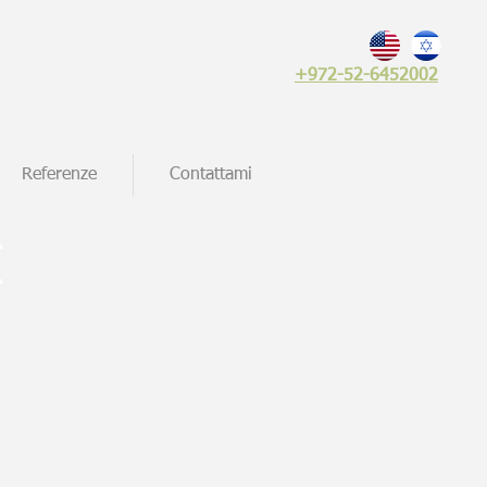
+972-52-6452002
Referenze
Contattami
I