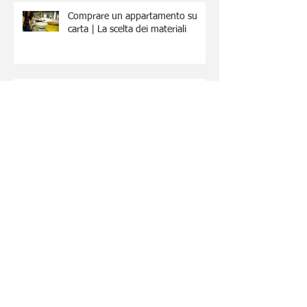
Comprare un appartamento su
carta | La scelta dei materiali
Otto modi per mantenere buoni
rapporti con i vicini durante la
ristrutturazione
Archive
March 2022
(2)
2 posts
February 2022
(1)
1 post
January 2022
(2)
2 posts
May 2021
(1)
1 post
January 2021
(2)
2 posts
November 2020
(1)
1 post
September 2020
(1)
1 post