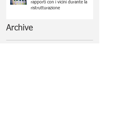
rapporti con i vicini durante la
ristrutturazione
Archive
March 2022
(2)
2 posts
February 2022
(1)
1 post
January 2022
(2)
2 posts
May 2021
(1)
1 post
January 2021
(2)
2 posts
November 2020
(1)
1 post
September 2020
(1)
1 post
August 2020
(1)
1 post
July 2020
(3)
3 posts
February 2020
(2)
2 posts
February 2019
(1)
1 post
January 2019
(1)
1 post
November 2018
(1)
1 post
July 2018
(1)
1 post